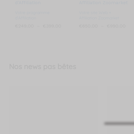
Votre programme
Votre site Web +
d’Affiliation
Affiliation Zoomarket
Plage
Pla
€
€
249.00
249.00
–
€
€
399.00
399.00
€
€
650.00
650.00
–
€
€
990.00
990.00
de
de
prix :
prix
€249.00
€65
à
à
€399.00
€99
Nos news pas bêtes