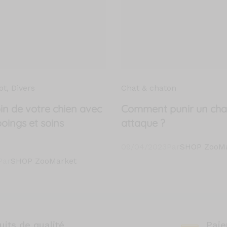
ot
, Divers
Chat & chaton
in de votre chien avec
Comment punir un chat
oings et soins
attaque ?
09/04/2023
Par
SHOP ZooMa
Par
SHOP ZooMarket
uits de qualité
Paie