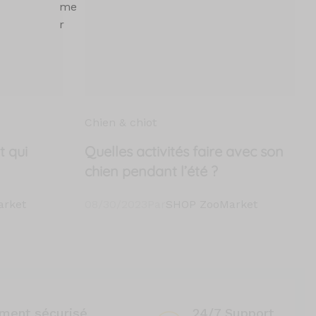
Chien & chiot
 qui
Quelles activités faire avec son
chien pendant l’été ?
rket
08/30/2023
Par
SHOP ZooMarket
ment sécurisé
24/7 Support