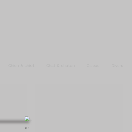
mer | Voir |
er par défaut
Chien & chiot
Chat & chaton
Oiseau
Divers