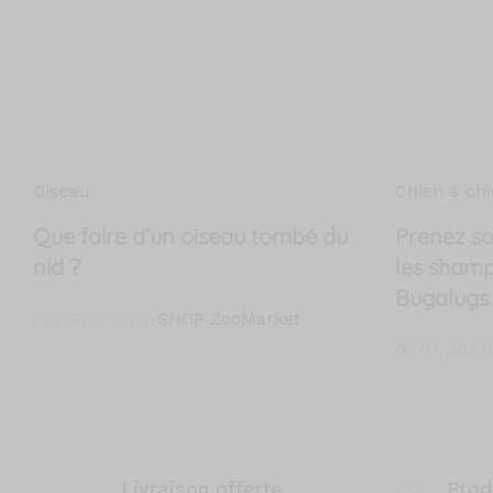
Oiseau
Chien & chi
Que faire d’un oiseau tombé du
Prenez so
nid ?
les shamp
Bugalugs
09/14/2023
Par
SHOP ZooMarket
09/11/2023
Livraison offerte
Prod