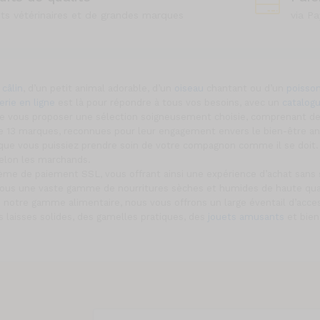
its vétérinaires et de grandes marques
via Pa
 câlin
, d’un petit animal adorable, d’un
oiseau
chantant ou d’un
poisson
erie en ligne
est là pour répondre à tous vos besoins, avec un
catalog
 de vous proposer une sélection soigneusement choisie, comprenant d
 13 marques, reconnues pour leur engagement envers le bien-être anima
ue vous puissiez prendre soin de votre compagnon comme il se doit. 
 selon les marchands.
tème de paiement SSL, vous offrant ainsi une expérience d’achat san
nous une vaste gamme de nourritures sèches et humides de haute quali
notre gamme alimentaire, nous vous offrons un large éventail d’acces
s laisses solides, des gamelles pratiques, des
jouets amusants
et bien