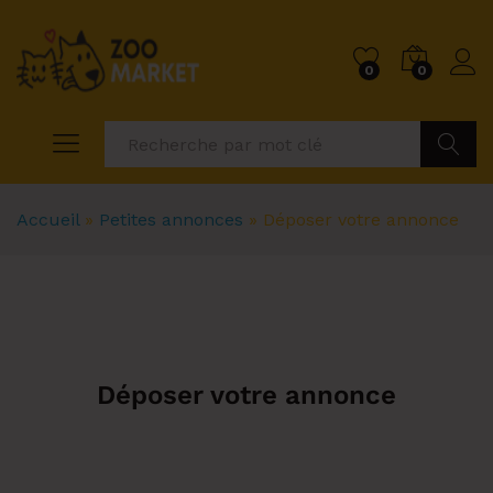
0
0
Recher
Accueil
»
Petites annonces
»
Déposer votre annonce
Déposer votre annonce